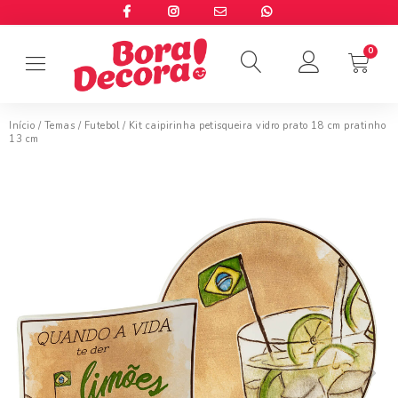
Início
/
Temas
/
Futebol
/ Kit caipirinha petisqueira vidro prato 18 cm pratinho
13 cm