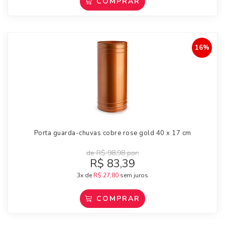
COMPRAR
16%
Porta guarda-chuvas cobre rose gold 40 x 17 cm
de
R$
98,98
por:
R$
83,39
3x de
R$
27,80
sem juros
COMPRAR