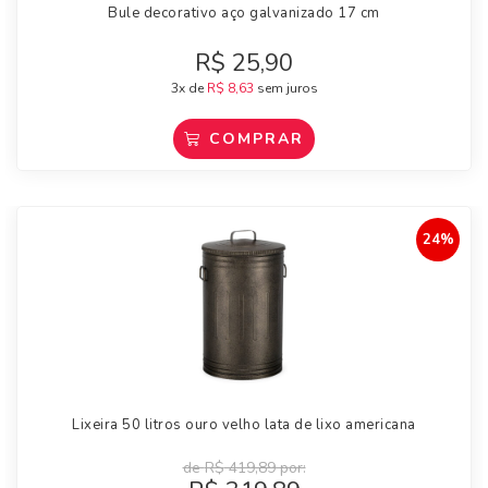
Bule decorativo aço galvanizado 17 cm
R$
25,90
3x de
R$
8,63
sem juros
COMPRAR
24%
Lixeira 50 litros ouro velho lata de lixo americana
de
R$
419,89
por: