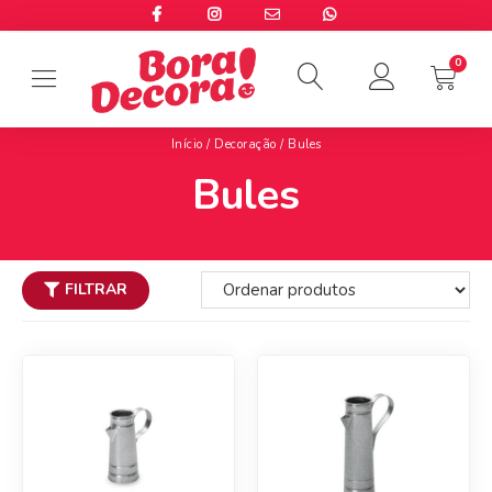
Início
/
Decoração
/ Bules
Bules
FILTRAR