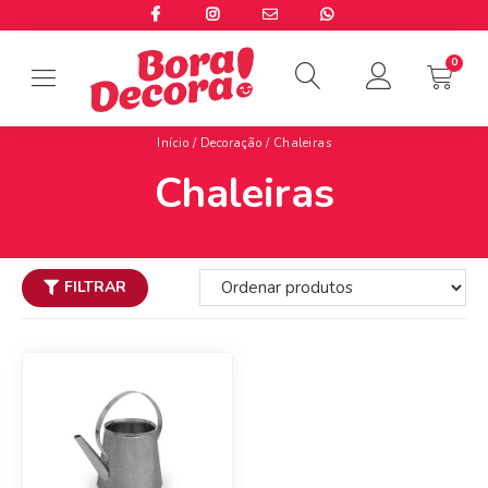
Início
/
Decoração
/ Chaleiras
Chaleiras
FILTRAR