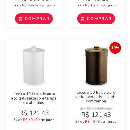
3x de
R$
266,67
sem juros
3x de
R$
16,03
sem juros
COMPRAR
COMPRAR
19%
Lixeira 10 litros ouro
Lixeira 10 litros branca
velho aço galvanizado
aço galvanizado e tampa
com tampa
de alumínio
de
R$
149,89
por:
R$
121,43
R$
121,43
3x de
R$
40,48
sem juros
3x de
R$
40,48
sem juros