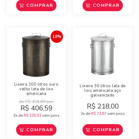
COMPRAR
COMPRAR
18%
Lixeira 100 litros ouro
Lixeira 30 litros lata de
velho lata de lixo
lixo americana aço
americana
galvanizado
de
R$
494,89
por:
R$
218,00
R$
406,59
3x de
R$
72,67
sem juros
3x de
R$
135,53
sem juros
COMPRAR
COMPRAR