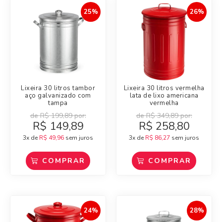
25%
26%
Lixeira 30 litros tambor
Lixeira 30 litros vermelha
aço galvanizado com
lata de lixo americana
tampa
vermelha
de
R$
199,89
por:
de
R$
349,89
por:
R$
149,89
R$
258,80
3x de
R$
49,96
sem juros
3x de
R$
86,27
sem juros
COMPRAR
COMPRAR
24%
28%