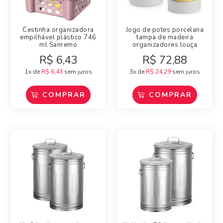
Cestinha organizadora
Jogo de potes porcelana
empilhável plástico 746
tampa de madeira
ml Sanremo
organizadores louça
R$
6,43
R$
72,88
1x de
R$
6,43
sem juros
3x de
R$
24,29
sem juros
COMPRAR
COMPRAR