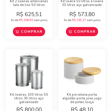
Kit 2 lixeiras americanas
Kit lixeira 50 litros e lixeira
lata de lixo 50 litros
30 litros aço galvanizado
R$
625,51
R$
573,80
3x de
R$
208,50
sem juros
3x de
R$
191,27
sem juros
COMPRAR
COMPRAR
Kit lixeiras 100 litros 50
Kit porcelana porta
litros 30 litros aço
algodão porta joias jogo
galvanizado
de potes louça
R$
800,00
R$
48,10