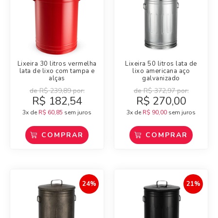
Lixeira 30 litros vermelha
Lixeira 50 litros lata de
lata de lixo com tampa e
lixo americana aço
alças
galvanizado
de
R$
239,89
por:
de
R$
372,97
por:
R$
182,54
R$
270,00
3x de
R$
60,85
sem juros
3x de
R$
90,00
sem juros
COMPRAR
COMPRAR
24%
21%