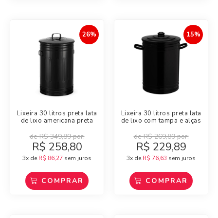
26%
15%
Lixeira 30 litros preta lata
Lixeira 30 litros preta lata
de lixo americana preta
de lixo com tampa e alças
de
R$
349,89
por:
de
R$
269,89
por:
R$
258,80
R$
229,89
3x de
R$
86,27
sem juros
3x de
R$
76,63
sem juros
COMPRAR
COMPRAR