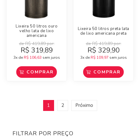
Lixeira 50 litros ouro
Lixeira 50 litros preta lata
velho lata de lixo
de lixo americana preta
americana
de
R$
419,89
por:
de
R$
419,89
por:
R$
319,89
R$
329,90
3x de
R$
106,63
sem juros
3x de
R$
109,97
sem juros
COMPRAR
COMPRAR
1
2
Próximo
FILTRAR POR PREÇO