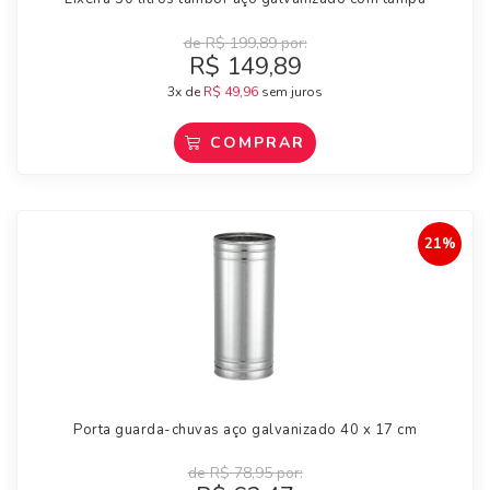
de
R$
199,89
por:
R$
149,89
3x de
R$
49,96
sem juros
COMPRAR
21%
Porta guarda-chuvas aço galvanizado 40 x 17 cm
de
R$
78,95
por: