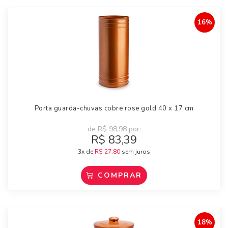
16%
Porta guarda-chuvas cobre rose gold 40 x 17 cm
de
R$
98,98
por:
R$
83,39
3x de
R$
27,80
sem juros
COMPRAR
18%