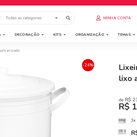
Todas as categorias
MINHA CONTA
A
DECORAÇÃO
KITS
ORGANIZAÇÃO
TEMAS
 galvanizado
Lixe
-24%
lixo
R$
2
de
R$
1
3x
R