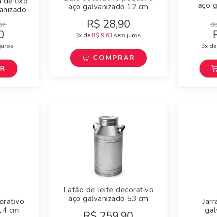
a de lixo
aço g
aço galvanizado 12 cm
anizado
R$
28,90
r:
d
0
3x de
R$
9,63
sem juros
juros
3x d
COMPRAR
AR
Latão de leite decorativo
aço galvanizado 53 cm
orativo
Jarr
 14 cm
gal
R$
259,90