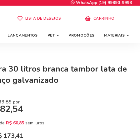
WhatsApp (19) 99890-9998
LISTA DE DESEJOS
CARRINHO
LANÇAMENTOS
PET
PROMOÇÕES
MATERIAIS
ira 30 litros branca tambor lata de
 aço galvanizado
39,89
por:
82,54
 de
R$
60,85
sem juros
$
173,41