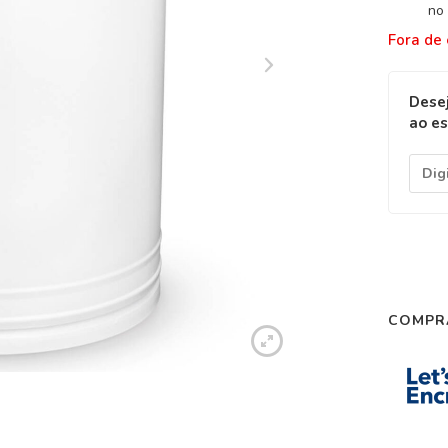
no 
Fora de
Desej
ao e
COMPR