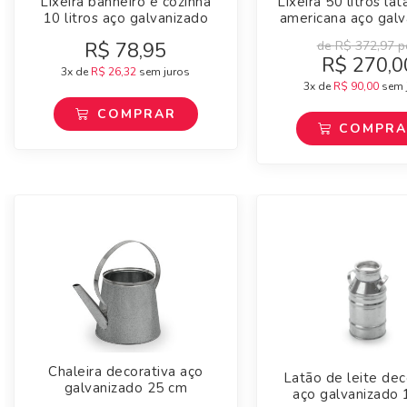
Lixeira banheiro e cozinha
Lixeira 50 litros lat
10 litros aço galvanizado
americana aço galv
R$
78,95
de
R$
372,97
po
R$
270,0
3x de
R$
26,32
sem juros
3x de
R$
90,00
sem 
COMPRAR
COMPR
Chaleira decorativa aço
Latão de leite dec
galvanizado 25 cm
aço galvanizado