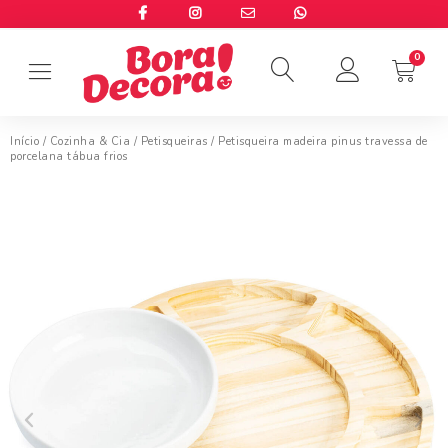
Início
/
Cozinha & Cia
/
Petisqueiras
/ Petisqueira madeira pinus travessa de
porcelana tábua frios