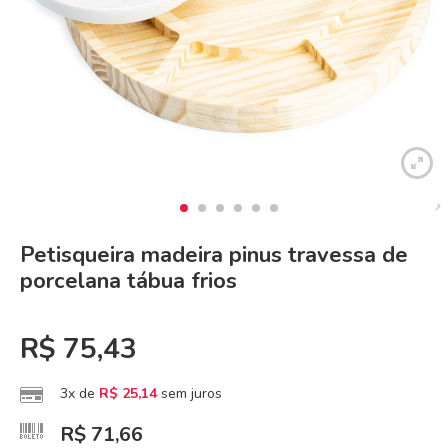
Petisqueira madeira pinus travessa de
porcelana tábua frios
R$
75,43
3x de
R$
25,14
sem juros
R$
71,66