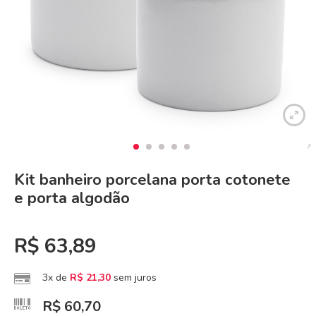
Kit banheiro porcelana porta cotonete
e porta algodão
R$
63,89
3x de
R$
21,30
sem juros
R$
60,70