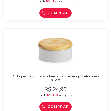
3x de
R$
21,48
sem juros
COMPRAR
Porta joia de porcelana tampa de madeira potinho louça
8,5cm
R$
24,90
3x de
R$
8,30
sem juros
COMPRAR