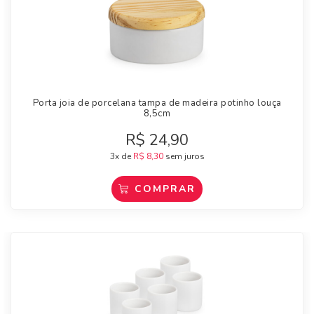
Porta joia de porcelana tampa de madeira potinho louça
8,5cm
R$
24,90
3x de
R$
8,30
sem juros
COMPRAR