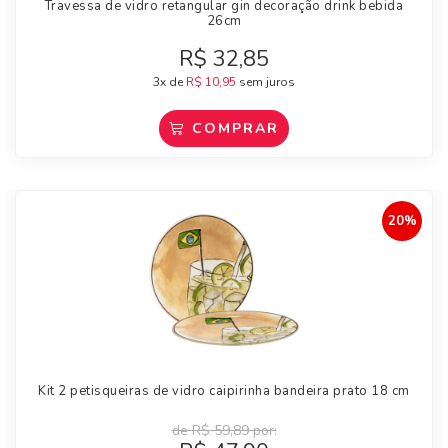
Travessa de vidro retangular gin decoração drink bebida
26cm
R$
32,85
3x de
R$
10,95
sem juros
COMPRAR
20%
Kit 2 petisqueiras de vidro caipirinha bandeira prato 18 cm
de
R$
59,89
por: