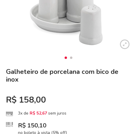
Galheteiro de porcelana com bico de
inox
R$
158,00
3x de
R$
52,67
sem juros
R$
150,10
no boleto à vista (5% off)