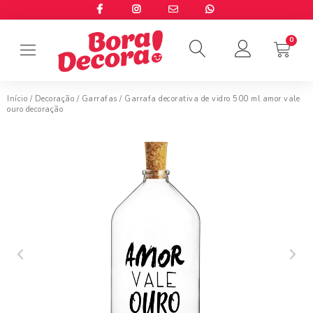
Início
/
Decoração
/
Garrafas
/ Garrafa decorativa de vidro 500 ml amor vale
ouro decoração