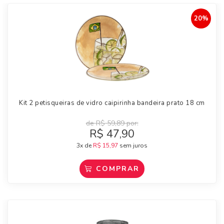
20%
Kit 2 petisqueiras de vidro caipirinha bandeira prato 18 cm
de
R$
59,89
por:
R$
47,90
3x de
R$
15,97
sem juros
COMPRAR